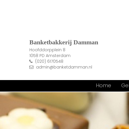
Banketbakkerij Damman
Hoofddorpplein 8
1058 PD Amsterdam
(020) 6170548
admin@banketdamman.nl
Home
Ge