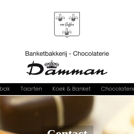
bak
Taarten
Koek & Banket
Chocolateri
Contact